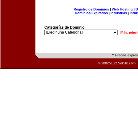
Registro de Dominios
|
Web Hosting
|
D
Dominios Expirados
|
Industrias
|
Indu
Categorías de Dominio:
[Pág. princi
** Precios expre
© 2002/2022 Solo10.com