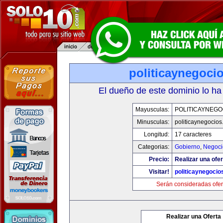
politicaynegoci
El dueño de este dominio lo ha
Mayusculas:
POLITICAYNEGO
Minusculas:
politicaynegocio
Longitud:
17 caracteres
Categorias:
Gobierno
,
Negoci
Precio:
Realizar una ofer
Visitar!
politicaynegoci
Serán consideradas ofer
Realizar una Oferta