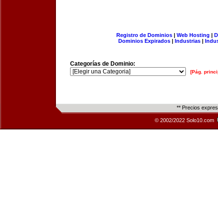
Registro de Dominios
|
Web Hosting
|
D
Dominios Expirados
|
Industrias
|
Indu
Categorías de Dominio:
[Pág. princi
** Precios expre
© 2002/2022 Solo10.com