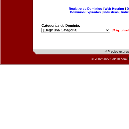
Registro de Dominios
|
Web Hosting
|
D
Dominios Expirados
|
Industrias
|
Indu
Categorías de Dominio:
[Pág. princi
** Precios expre
© 2002/2022 Solo10.com