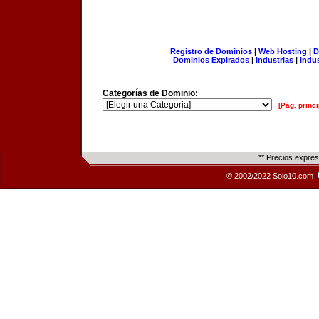
Registro de Dominios
|
Web Hosting
|
D
Dominios Expirados
|
Industrias
|
Indu
Categorías de Dominio:
[Pág. princi
** Precios expre
© 2002/2022 Solo10.com