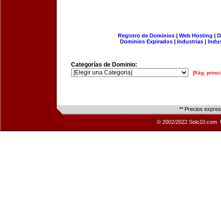
Registro de Dominios
|
Web Hosting
|
D
Dominios Expirados
|
Industrias
|
Indu
Categorías de Dominio:
[Pág. princi
** Precios expre
© 2002/2022 Solo10.com