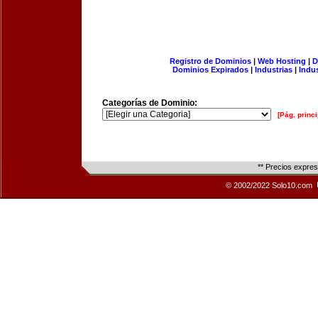
Registro de Dominios
|
Web Hosting
|
D
Dominios Expirados
|
Industrias
|
Indu
Categorías de Dominio:
[Pág. princi
** Precios expre
© 2002/2022 Solo10.com