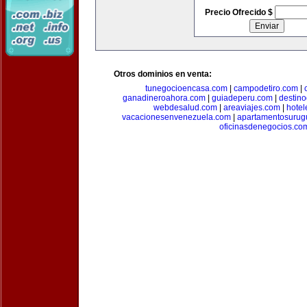
Precio Ofrecido $
Otros dominios en venta:
tunegocioencasa.com
|
campodetiro.com
|
ganadineroahora.com
|
guiadeperu.com
|
destin
webdesalud.com
|
areaviajes.com
|
hote
vacacionesenvenezuela.com
|
apartamentosurug
oficinasdenegocios.co