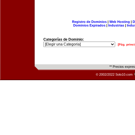
Registro de Dominios
|
Web Hosting
|
D
Dominios Expirados
|
Industrias
|
Indu
Categorías de Dominio:
[Pág. princi
** Precios expre
© 2002/2022 Solo10.com