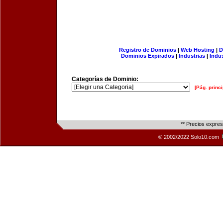
Registro de Dominios
|
Web Hosting
|
D
Dominios Expirados
|
Industrias
|
Indu
Categorías de Dominio:
[Pág. princi
** Precios expre
© 2002/2022 Solo10.com