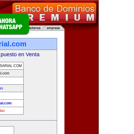
ial.com
 puesto en Venta
SARIAL.COM
l.com
as
!
al.com
tas