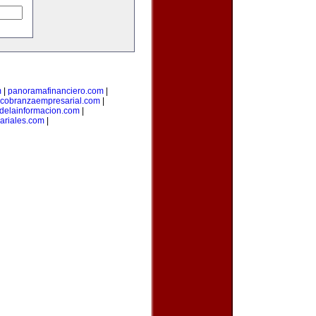
m
|
panoramafinanciero.com
|
cobranzaempresarial.com
|
sdelainformacion.com
|
ariales.com
|