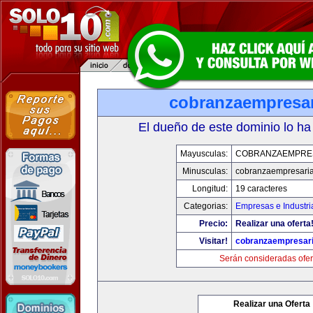
cobranzaempresar
El dueño de este dominio lo ha
Mayusculas:
COBRANZAEMPRE
Minusculas:
cobranzaempresaria
Longitud:
19 caracteres
Categorias:
Empresas e Industri
Precio:
Realizar una oferta
Visitar!
cobranzaempresari
Serán consideradas ofer
Realizar una Oferta