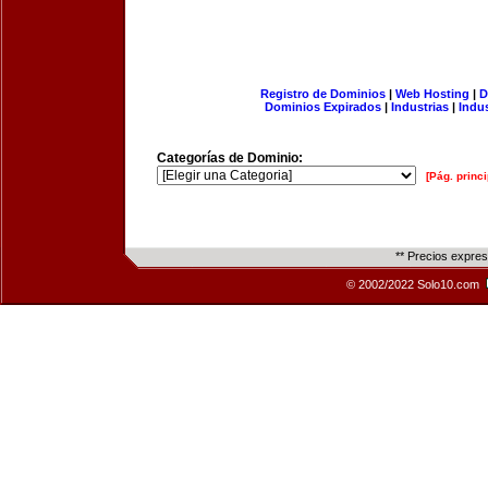
Registro de Dominios
|
Web Hosting
|
D
Dominios Expirados
|
Industrias
|
Indu
Categorías de Dominio:
[Pág. princi
** Precios expre
© 2002/2022 Solo10.com