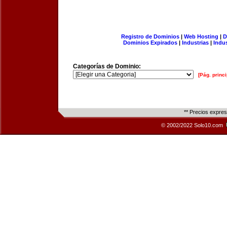
Registro de Dominios
|
Web Hosting
|
D
Dominios Expirados
|
Industrias
|
Indu
Categorías de Dominio:
[Pág. princi
** Precios expre
© 2002/2022 Solo10.com