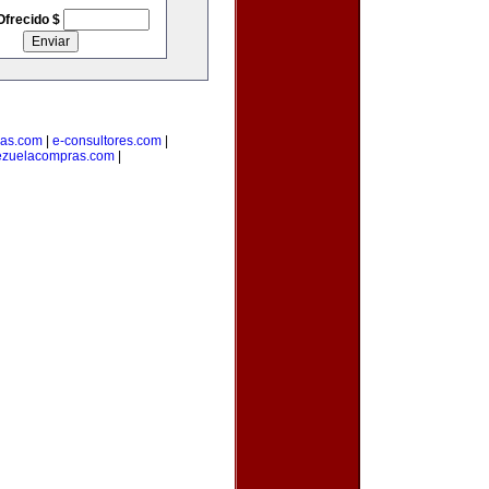
Ofrecido $
ras.com
|
e-consultores.com
|
ezuelacompras.com
|