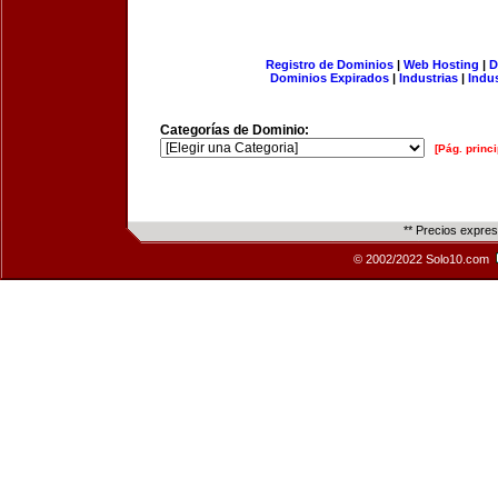
Registro de Dominios
|
Web Hosting
|
D
Dominios Expirados
|
Industrias
|
Indu
Categorías de Dominio:
[Pág. princi
** Precios expre
© 2002/2022 Solo10.com