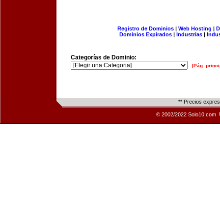
Registro de Dominios
|
Web Hosting
|
D
Dominios Expirados
|
Industrias
|
Indu
Categorías de Dominio:
[Pág. princi
** Precios expre
© 2002/2022 Solo10.com