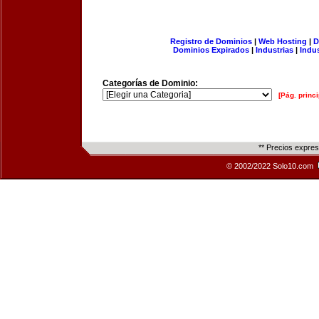
Registro de Dominios
|
Web Hosting
|
D
Dominios Expirados
|
Industrias
|
Indu
Categorías de Dominio:
[Pág. princi
** Precios expre
© 2002/2022 Solo10.com