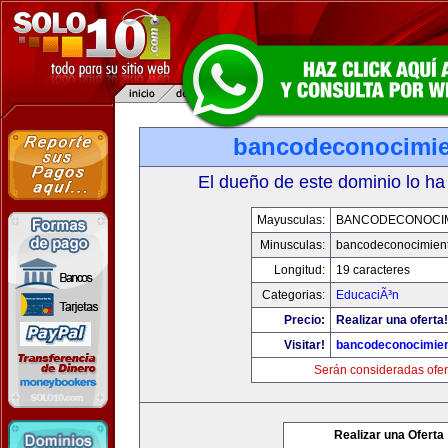
bancodeconocimi
El dueño de este dominio lo ha
Mayusculas:
BANCODECONOCI
Minusculas:
bancodeconocimien
Longitud:
19 caracteres
Categorias:
EducaciÃ³n
Precio:
Realizar una oferta!
Visitar!
bancodeconocimie
Serán consideradas ofer
Realizar una Oferta