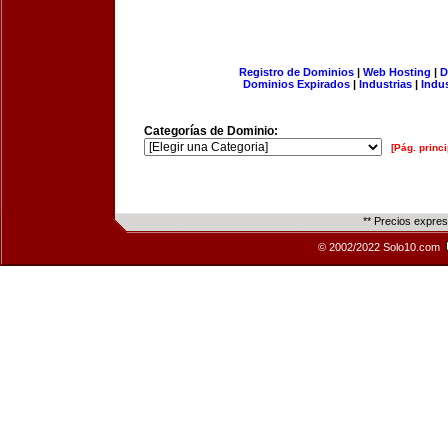
Registro de Dominios
|
Web Hosting
|
D
Dominios Expirados
|
Industrias
|
Indu
Categorías de Dominio:
[Pág. princi
** Precios expre
© 2002/2022 Solo10.com