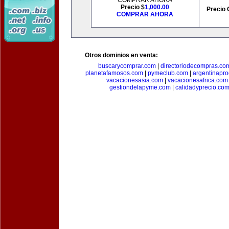
COMPRAR AHORA
Precio $
1,000.00
Precio 
COMPRAR AHORA
Otros dominios en venta:
buscarycomprar.com
|
directoriodecompras.co
planetafamosos.com
|
pymeclub.com
|
argentinapro
vacacionesasia.com
|
vacacionesafrica.com
gestiondelapyme.com
|
calidadyprecio.co