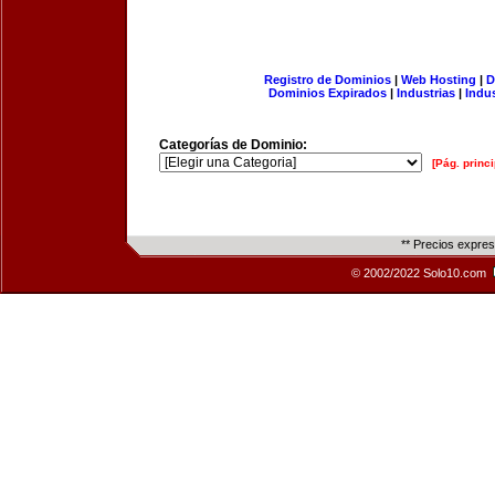
Registro de Dominios
|
Web Hosting
|
D
Dominios Expirados
|
Industrias
|
Indu
Categorías de Dominio:
[Pág. princi
** Precios expre
© 2002/2022 Solo10.com