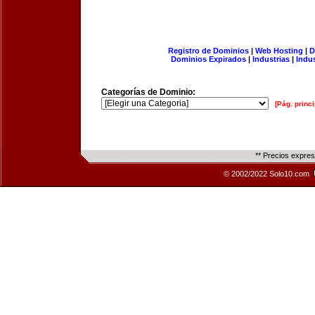
Registro de Dominios
|
Web Hosting
|
D
Dominios Expirados
|
Industrias
|
Indu
Categorías de Dominio:
[Pág. princi
** Precios expre
© 2002/2022 Solo10.com