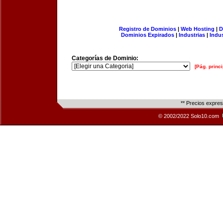
Registro de Dominios
|
Web Hosting
|
D
Dominios Expirados
|
Industrias
|
Indu
Categorías de Dominio:
[Pág. princi
** Precios expre
© 2002/2022 Solo10.com