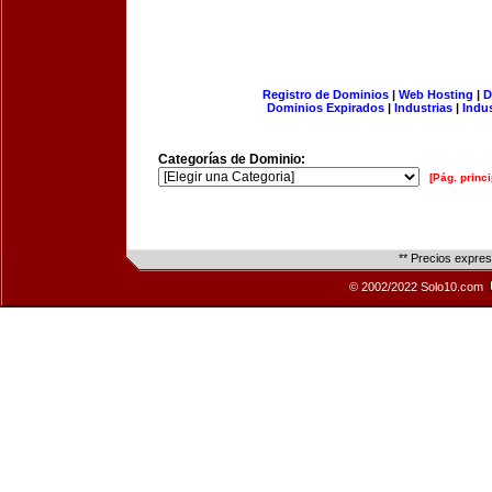
Registro de Dominios
|
Web Hosting
|
D
Dominios Expirados
|
Industrias
|
Indu
Categorías de Dominio:
[Pág. princi
** Precios expre
© 2002/2022 Solo10.com