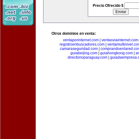
Precio Ofrecido $
Otros dominios en venta:
ventaporinternet.com
|
ventasviainternet.com
registroenbuscadores.com
|
ventamultinivel.c
camaraseguridad.com
|
comprandoenlared.co
guiabeijing.com
|
guiahongkong.com
|
a
directorioparaguay.com
|
guiadaempresa.