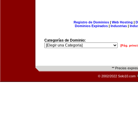
Registro de Dominios
|
Web Hosting
|
D
Dominios Expirados
|
Industrias
|
Indu
Categorías de Dominio:
[Pág. princi
** Precios expre
© 2002/2022 Solo10.com