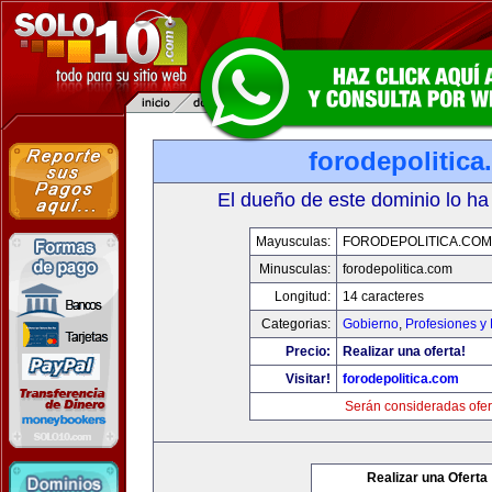
forodepolitic
El dueño de este dominio lo ha
Mayusculas:
FORODEPOLITICA.COM
Minusculas:
forodepolitica.com
Longitud:
14 caracteres
Categorias:
Gobierno
,
Profesiones y
Precio:
Realizar una oferta!
Visitar!
forodepolitica.com
Serán consideradas ofer
Realizar una Oferta