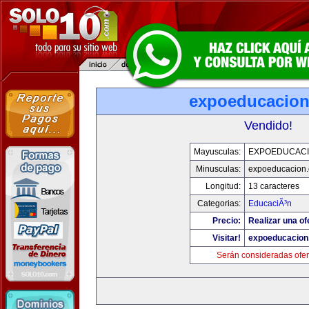
expoeducacio
Vendido!
Mayusculas:
EXPOEDUCAC
Minusculas:
expoeducacion
Longitud:
13 caracteres
Categorias:
EducaciÃ³n
Precio:
Realizar una of
Visitar!
expoeducacion
Serán consideradas ofer