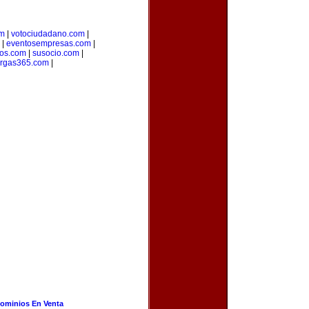
om
|
votociudadano.com
|
|
eventosempresas.com
|
os.com
|
susocio.com
|
rgas365.com
|
ominios En Venta