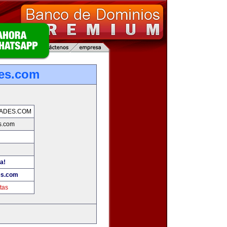
es.com
ADES.COM
s.com
a!
es.com
tas