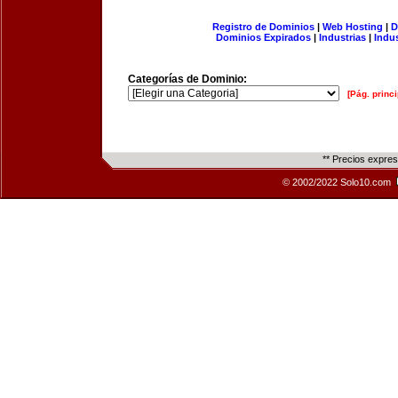
Registro de Dominios
|
Web Hosting
|
D
Dominios Expirados
|
Industrias
|
Indu
Categorías de Dominio:
[Pág. princi
** Precios expre
© 2002/2022 Solo10.com