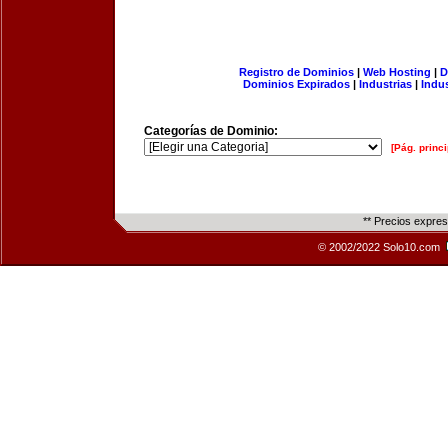
Registro de Dominios
|
Web Hosting
|
D
Dominios Expirados
|
Industrias
|
Indu
Categorías de Dominio:
[Pág. princi
** Precios expre
© 2002/2022 Solo10.com