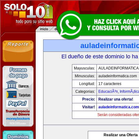
auladeinformati
El dueño de este dominio lo ha
Mayusculas:
AULADEINFORMATICA
Minusculas:
auladeinformatica.com
Longitud:
17 caracteres
Categorias:
EducaciÃ³n
,
InformÃ¡ti
Precio:
Realizar una oferta!
Visitar!
auladeinformatica.com
Serán consideradas ofer
Realizar una Oferta