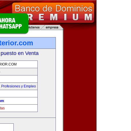
terior.com
 puesto en Venta
RIOR.COM
m
,
Profesiones y Empleo
com
tas