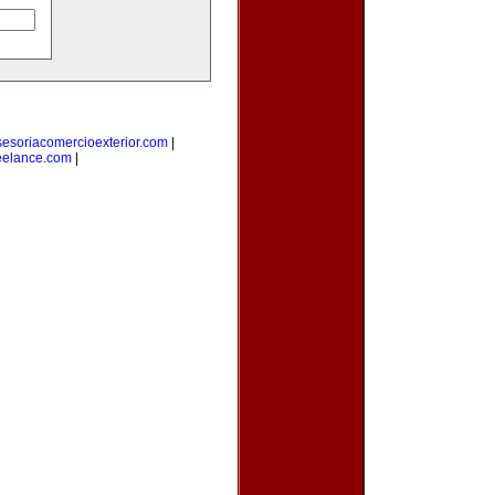
sesoriacomercioexterior.com
|
eelance.com
|