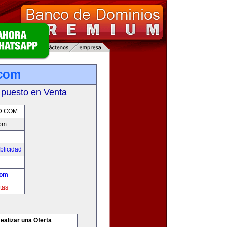
.com
 puesto en Venta
D.COM
com
blicidad
com
tas
ealizar una Oferta