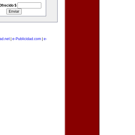
Ofrecido $
ad.net
|
e-Publicidad.com
|
e-