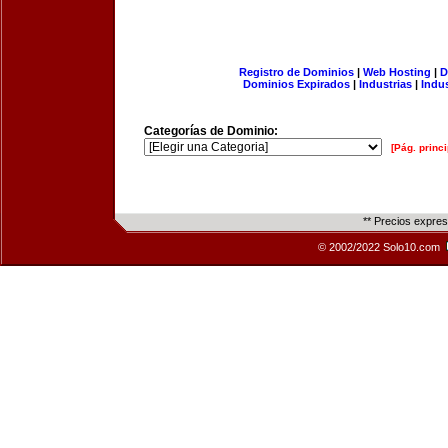
Registro de Dominios
|
Web Hosting
|
D
Dominios Expirados
|
Industrias
|
Indu
Categorías de Dominio:
[Pág. princi
** Precios expre
© 2002/2022 Solo10.com