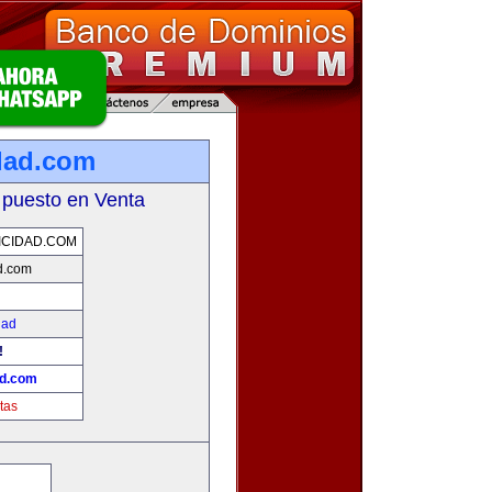
dad.com
 puesto en Venta
CIDAD.COM
d.com
dad
!
ad.com
tas