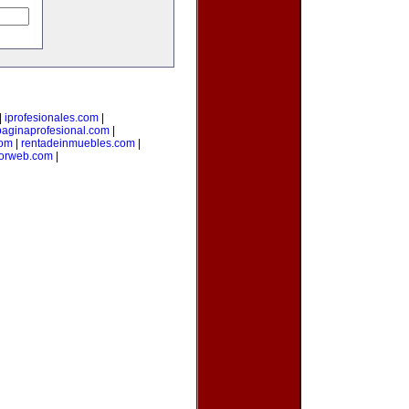
|
iprofesionales.com
|
paginaprofesional.com
|
com
|
rentadeinmuebles.com
|
orweb.com
|