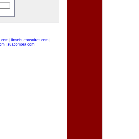
a.com
|
ilovebuenosaires.com
|
com
|
suacompra.com
|