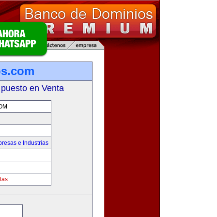
os.com
 puesto en Venta
OM
resas e Industrias
tas