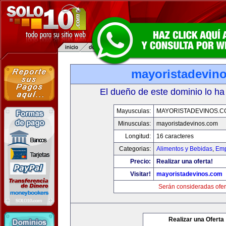
mayoristadevin
El dueño de este dominio lo ha
Mayusculas:
MAYORISTADEVINOS.C
Minusculas:
mayoristadevinos.com
Longitud:
16 caracteres
Categorias:
Alimentos y Bebidas
,
Emp
Precio:
Realizar una oferta!
Visitar!
mayoristadevinos.com
Serán consideradas ofer
Realizar una Oferta