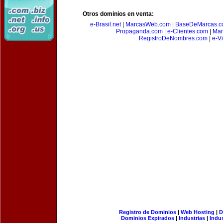
Otros dominios en venta:
e-Brasil.net
|
MarcasWeb.com
|
BaseDeMarcas.c
Propaganda.com
|
e-Clientes.com
|
Mar
RegistroDeNombres.com
|
e-V
Registro de Dominios
|
Web Hosting
|
D
Dominios Expirados
|
Industrias
|
Indu