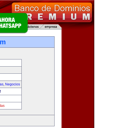
om
ias
,
Negocios
!
tas