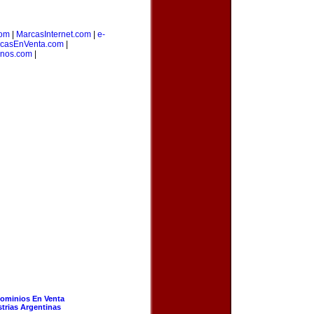
om
|
MarcasInternet.com
|
e-
casEnVenta.com
|
inos.com
|
ominios En Venta
strias Argentinas