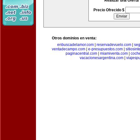
Realizar una Oferta
Precio Ofrecido $
Otros dominios en venta:
enbuscadelamor.com
|
reservadevuelo.com
|
se
ventadecampo.com
|
e-presupuestos.com
|
sitiosin
paginacentral.com
|
miamiventa.com
|
coch
vacacionesargentina.com
|
viajesp