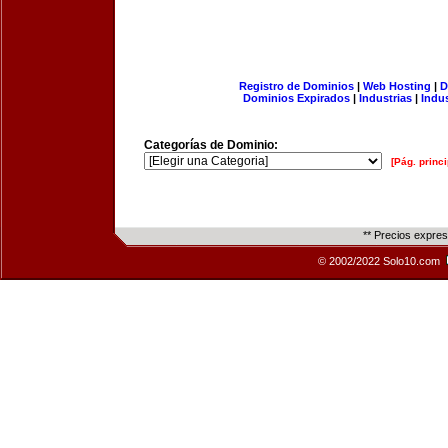
Registro de Dominios
|
Web Hosting
|
D
Dominios Expirados
|
Industrias
|
Indu
Categorías de Dominio:
[Pág. princi
** Precios expre
© 2002/2022 Solo10.com