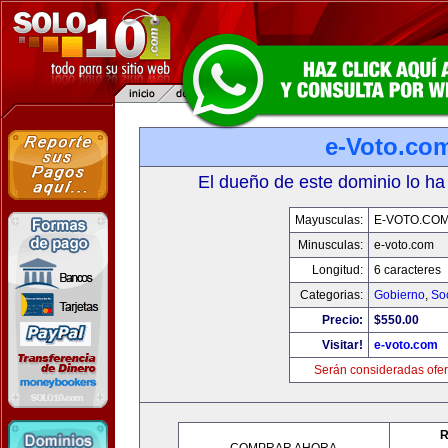
e-Voto.co
El dueño de este dominio lo ha
Mayusculas:
E-VOTO.CO
Minusculas:
e-voto.com
Longitud:
6 caracteres
Categorias:
Gobierno
,
So
Precio:
$550.00
Visitar!
e-voto.com
Serán consideradas ofer
R