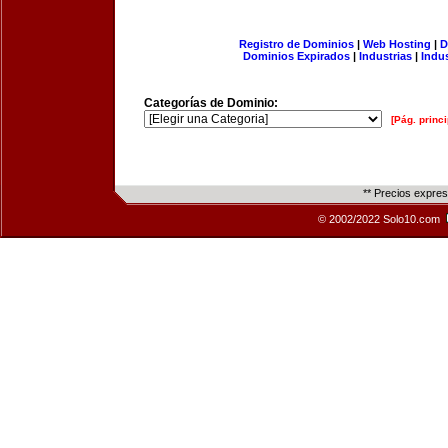
Registro de Dominios
|
Web Hosting
|
D
Dominios Expirados
|
Industrias
|
Indu
Categorías de Dominio:
[Pág. princi
** Precios expre
© 2002/2022 Solo10.com