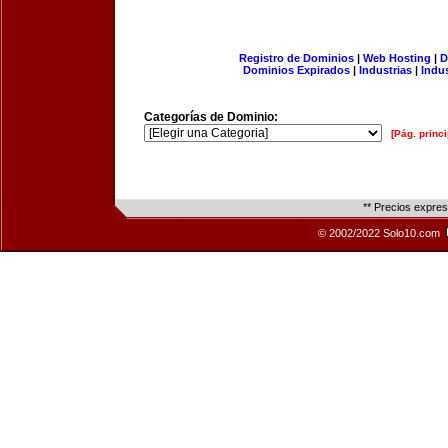
Registro de Dominios
|
Web Hosting
|
D
Dominios Expirados
|
Industrias
|
Indu
Categorías de Dominio:
[Pág. princi
** Precios expre
© 2002/2022 Solo10.com