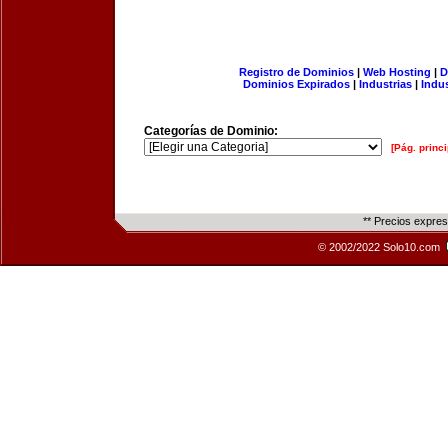
Registro de Dominios
|
Web Hosting
|
D
Dominios Expirados
|
Industrias
|
Indu
Categorías de Dominio:
[Pág. princi
** Precios expre
© 2002/2022 Solo10.com