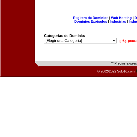
Registro de Dominios
|
Web Hosting
|
D
Dominios Expirados
|
Industrias
|
Indu
Categorías de Dominio:
[Pág. princi
** Precios expre
© 2002/2022 Solo10.com