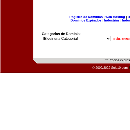
Registro de Dominios
|
Web Hosting
|
D
Dominios Expirados
|
Industrias
|
Indu
Categorías de Dominio:
[Pág. princi
** Precios expre
© 2002/2022 Solo10.com