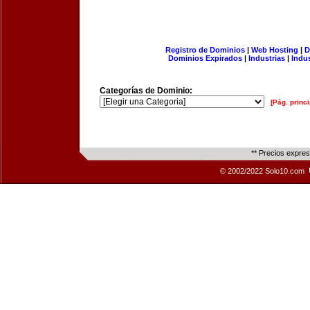
Registro de Dominios
|
Web Hosting
|
D
Dominios Expirados
|
Industrias
|
Indu
Categorías de Dominio:
[Pág. princi
** Precios expre
© 2002/2022 Solo10.com