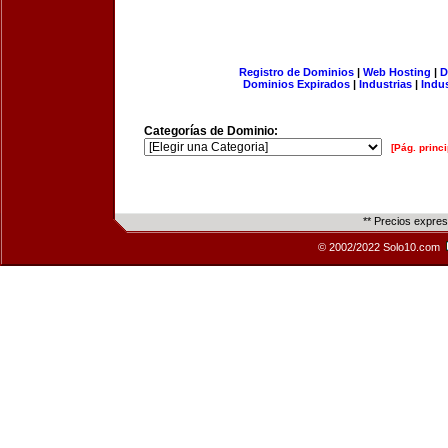
Registro de Dominios
|
Web Hosting
|
D
Dominios Expirados
|
Industrias
|
Indu
Categorías de Dominio:
[Pág. princi
** Precios expre
© 2002/2022 Solo10.com