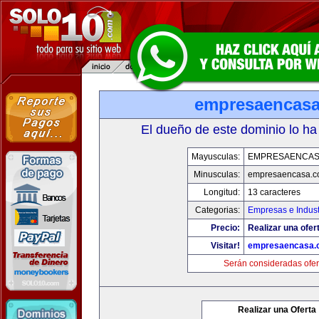
empresaencas
El dueño de este dominio lo ha
Mayusculas:
EMPRESAENCAS
Minusculas:
empresaencasa.
Longitud:
13 caracteres
Categorias:
Empresas e Indust
Precio:
Realizar una ofer
Visitar!
empresaencasa.
Serán consideradas ofer
Realizar una Oferta