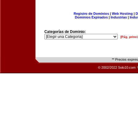
Registro de Dominios
|
Web Hosting
|
D
Dominios Expirados
|
Industrias
|
Indu
Categorías de Dominio:
[Pág. princi
** Precios expre
© 2002/2022 Solo10.com