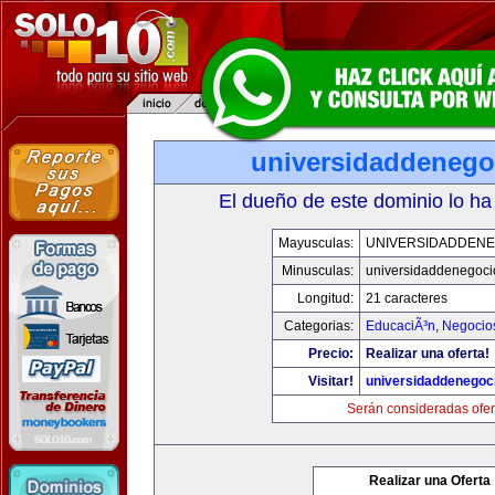
universidaddenego
El dueño de este dominio lo ha
Mayusculas:
UNIVERSIDADDENE
Minusculas:
universidaddenegoc
Longitud:
21 caracteres
Categorias:
EducaciÃ³n
,
Negocio
Precio:
Realizar una oferta!
Visitar!
universidaddenegoc
Serán consideradas ofer
Realizar una Oferta