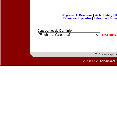
Registro de Dominios
|
Web Hosting
|
D
Dominios Expirados
|
Industrias
|
Indu
Categorías de Dominio:
[Pág. princi
** Precios expre
© 2002/2022 Solo10.com