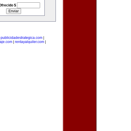
Ofrecido $
|
publicidadestrategica.com
|
iaje.com
|
rentayalquiler.com
|