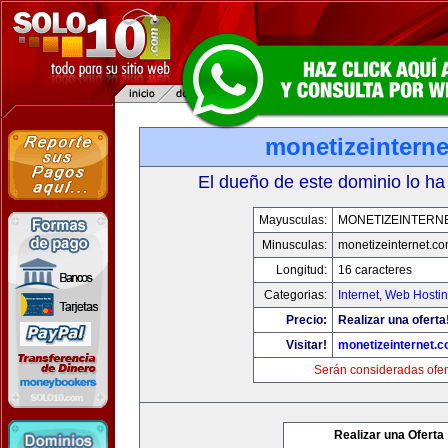
monetizeintern
El dueño de este dominio lo ha
Mayusculas:
MONETIZEINTERN
Minusculas:
monetizeinternet.c
Longitud:
16 caracteres
Categorias:
Internet
,
Web Hostin
Precio:
Realizar una oferta
Visitar!
monetizeinternet.
Serán consideradas ofer
Realizar una Oferta