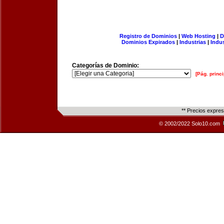
Registro de Dominios
|
Web Hosting
|
D
Dominios Expirados
|
Industrias
|
Indu
Categorías de Dominio:
[Pág. princi
** Precios expre
© 2002/2022 Solo10.com