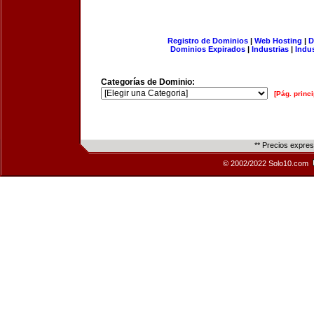
Registro de Dominios
|
Web Hosting
|
D
Dominios Expirados
|
Industrias
|
Indu
Categorías de Dominio:
[Pág. princi
** Precios expre
© 2002/2022 Solo10.com