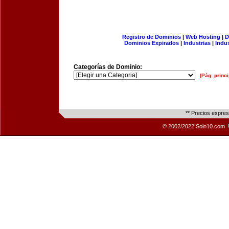
Registro de Dominios
|
Web Hosting
|
D
Dominios Expirados
|
Industrias
|
Indu
Categorías de Dominio:
[Pág. princi
** Precios expre
© 2002/2022 Solo10.com