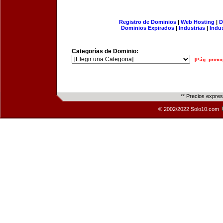
Registro de Dominios
|
Web Hosting
|
D
Dominios Expirados
|
Industrias
|
Indu
Categorías de Dominio:
[Pág. princi
** Precios expre
© 2002/2022 Solo10.com