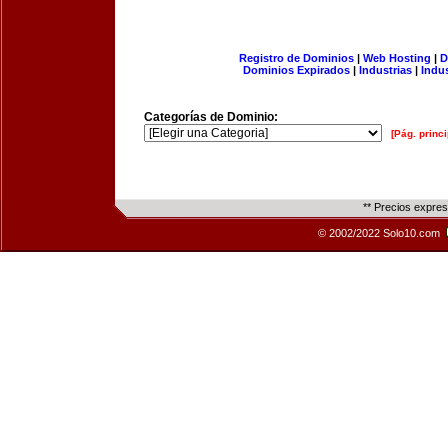
Registro de Dominios
|
Web Hosting
|
D
Dominios Expirados
|
Industrias
|
Indu
Categorías de Dominio:
[Pág. princi
** Precios expre
© 2002/2022 Solo10.com