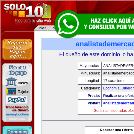
analistademerca
El dueño de este dominio lo ha
Mayusculas:
ANALISTADEME
Minusculas:
analistademercad
Longitud:
17 caracteres
Categorias:
Economia, Dinero 
Precio:
Realizar una ofert
Visitar!
analistademerca
Serán consideradas ofer
Realizar una Oferta