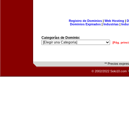
Registro de Dominios
|
Web Hosting
|
D
Dominios Expirados
|
Industrias
|
Indu
Categorías de Dominio:
[Pág. princi
** Precios expre
© 2002/2022 Solo10.com