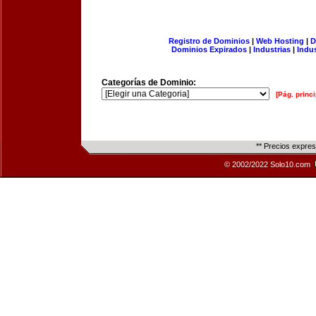
Registro de Dominios
|
Web Hosting
|
D
Dominios Expirados
|
Industrias
|
Indu
Categorías de Dominio:
[Pág. princi
** Precios expre
© 2002/2022 Solo10.com