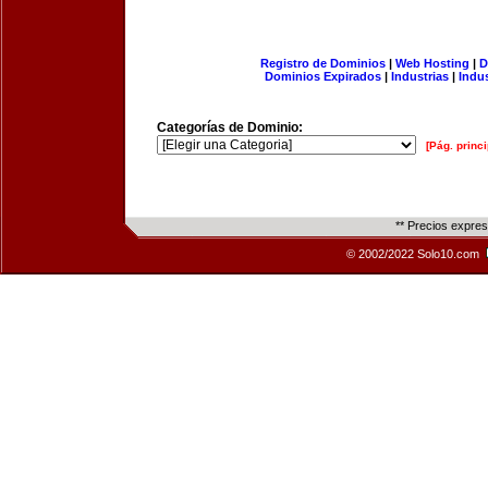
Registro de Dominios
|
Web Hosting
|
D
Dominios Expirados
|
Industrias
|
Indu
Categorías de Dominio:
[Pág. princi
** Precios expre
© 2002/2022 Solo10.com